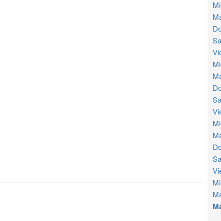
Mi
Ma
Do
Sa
Vi
Mi
Ma
Do
Sa
Vi
Mi
Ma
Do
Sa
Vi
Mi
Ma
Má