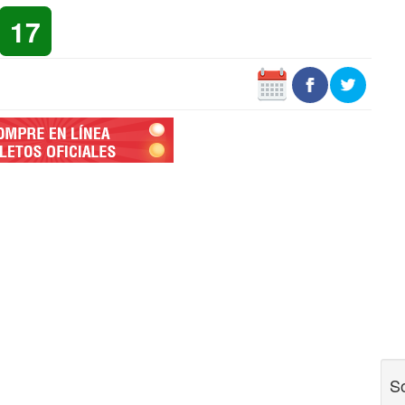
17
So