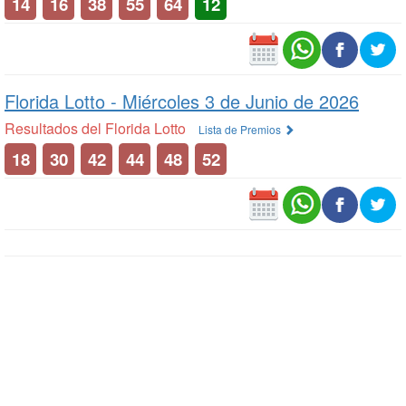
14
16
38
55
64
12
Florida Lotto -
Miércoles 3 de Junio de 2026
Resultados del Florida Lotto
Lista de Premios
18
30
42
44
48
52