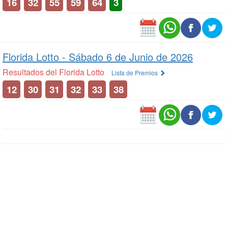
16
32
55
59
64
3
Florida Lotto -
Sábado 6 de Junio de 2026
Resultados del Florida Lotto
Lista de Premios
12
30
31
32
33
38