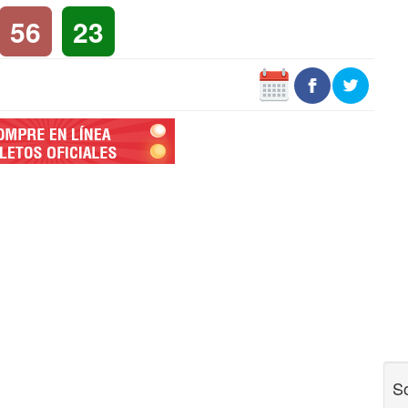
56
23
So