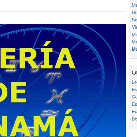
Ma
Do
Sa
Vi
Mi
Ma
Má
Ot
Lo
Es
Co
Es
Eu
Bo