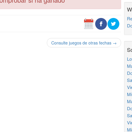
W
Re
Do
Consulte juegos de otras fechas →
So
Lo
Ma
Do
Sa
Vi
Mi
Ma
Do
Sa
Vi
Mi