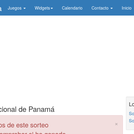
a
Juegos
Widgets
Calendario
Contacto
Inicio
L
cional de Panamá
So
So
×
os de este sorteo
comprobar si ha ganado