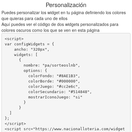
Personalización
Puedes personalizar los widget en tu página definiendo los colores
que quieras para cada uno de ellos
Aquí puedes ver el código de dos widgets personalizados para
colores oscuros como los que se ven en esta página
<script>

var configWidgets = {

    ancho: "320px",

    widgets: [  

      {

        nombre: "pa/sorteoslnb",

        options: {

          colorFondo: "#8AE1B3",

          colorBorde: "#000000",

          colorJuego: "#cc2e6c",

          colorSecundario: "#514848",

          mostrarIconoJuego: "si"

        }       

      }

  ]

};

</script>

<script src="https://www.nacionalloteria.com/widget