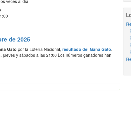
os veces al día:
0
Lo
21:00
Re
Re
re de 2025
Re
Re
ana Gato
por la Lotería Nacional,
resultado del Gana Gato
.
Re
s, jueves y sábados a las 21:00 Los números ganadores han
Re