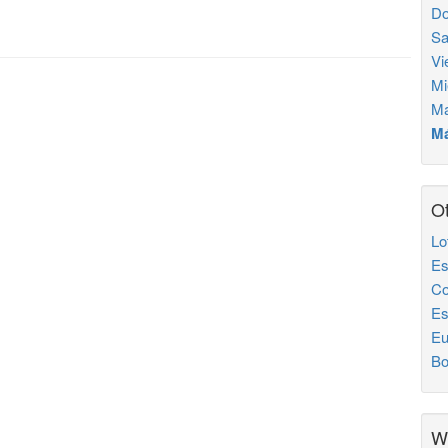
Do
Sa
Vi
Mi
Ma
Má
Ot
Lo
Es
Co
Es
Eu
Bo
W