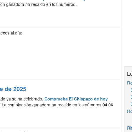
ón ganadora ha recaido en los números
.
veces al día:
Lo
Re
e de 2025
So
So
ado ya se ha celebrado.
Comprueba El Chispazo de hoy
So
.La combinación ganadora ha recaido en los números
04 06
Ho
Ri