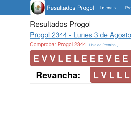
Resultados Progol
Lotenal
Pr
Resultados Progol
Progol 2344 -
Lunes 3 de Agost
Comprobar Progol 2344
Lista de Premios
E V V L E L E E E V E E
Revancha:
L V L L L