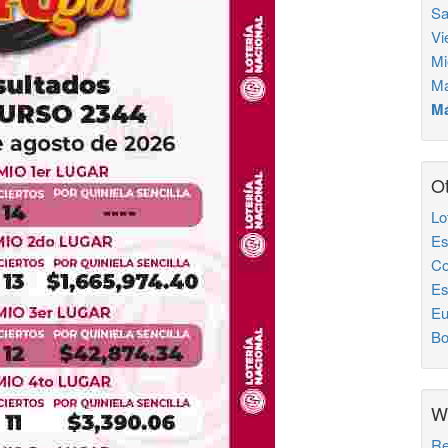
Sa
Vi
Mi
Ma
Má
Ot
Lo
Es
Co
Es
Eu
Bo
W
Re