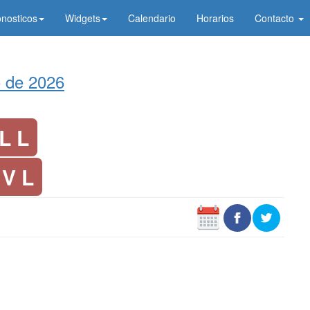
onosticos
Widgets
Calendario
Horarios
Contacto
o de 2026
 L L
 V L