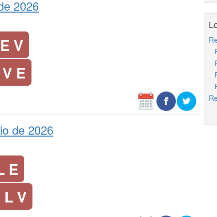
 de 2026
Lo
 E V
Re
Re
Re
 V E
Re
Re
Re
io de 2026
L E
 L V