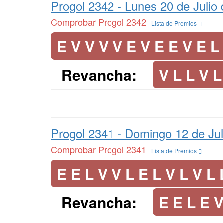
Progol 2342 -
Lunes 20 de Julio
Comprobar Progol 2342
Lista de Premios
E V V V V E V E E V E L
Revancha:
V L L V L
Progol 2341 -
Domingo 12 de Jul
Comprobar Progol 2341
Lista de Premios
E E L V V L E L V L V L 
Revancha:
E E L E V