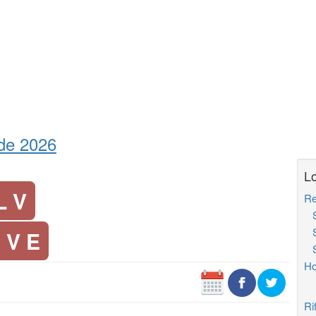
 de 2026
Lo
L V
Re
So
So
 V E
So
Ho
Ri