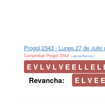
Progol 2343 -
Lunes 27 de Julio
Comprobar Progol 2343
Lista de Premios
E V L V L V E E L L E L 
Revancha:
E L V E E