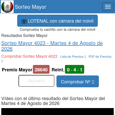
Sorteo Mayor
Togg
navi
LOTENAL con cámara del móvil
Comprueba tu cachito con la cámara del móvil
Resultados Sorteo Mayor
Sorteo Mayor 4023 -
Martes 4 de Agosto de
2026
Comprobar Sorteo Mayor 4023
Lista de Premios
PDF de Premios
28640
0 · 4 · 1
Premio Mayor
Reint.
Comprobar Nº
Vídeo con el último resultado del Sorteo Mayor del
Martes 4 de Agosto de 2026