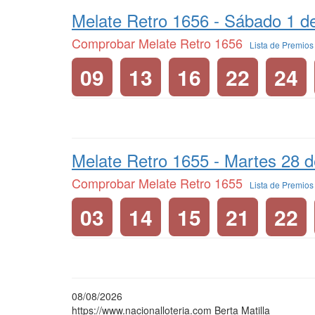
Melate Retro 1656 -
Sábado 1 d
Comprobar Melate Retro 1656
Lista de Premio
09
13
16
22
24
Melate Retro 1655 -
Martes 28 d
Comprobar Melate Retro 1655
Lista de Premio
03
14
15
21
22
08/08/2026
https://www.nacionalloteria.com
Berta Matilla