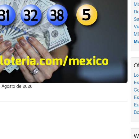
Ma
Do
Sa
Vi
Mi
Má
Ot
Lo
Es
e Agosto de 2026
Co
Es
Eu
Bo
W