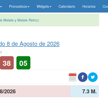
Pronosticos
Widgets
Calendario
Horarios
Co
e Melate y Melate Retro
do 8 de Agosto de 2026
s
38
05
8/2026
7.3 M.