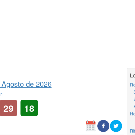
Lo
 Agosto de 2026
Re
So
s
So
29
18
So
Ho
Ri