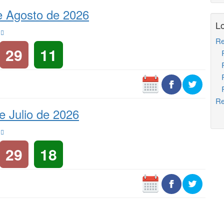
e Agosto de 2026
Lo
s
Re
29
11
Re
Re
Re
Re
Re
e Julio de 2026
s
29
18