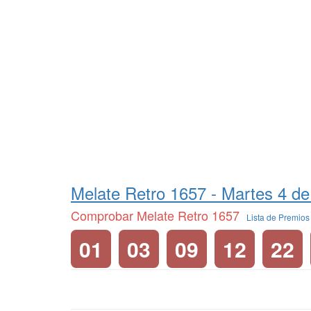
Melate Retro 1657 -
Martes 4 de
Comprobar Melate Retro 1657
Lista de Premio
01
03
09
12
22