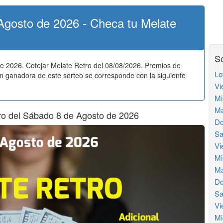
Agosto de 2026 - Checa tu Melate
So
e 2026. Cotejar Melate Retro del 08/08/2026. Premios de
Lo
n ganadora de este sorteo se corresponde con la siguiente
Vi
Mi
Ma
ro del Sábado 8 de Agosto de 2026
Do
Sa
Vi
Mi
Ma
Do
Sa
Vi
Mi